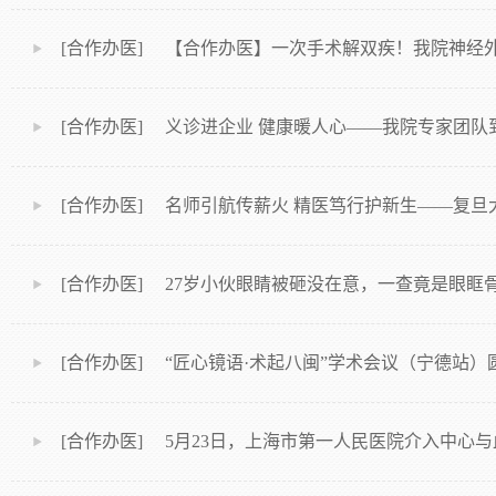
[合作办医] 【合作办医】一次手术解双疾！我院神经外
[合作办医] 义诊进企业 健康暖人心——我院专家团
[合作办医] 名师引航传薪火 精医笃行护新生——复旦
[合作办医] 27岁小伙眼睛被砸没在意，一查竟是眼
[合作办医] “匠心镜语·术起八闽”学术会议（宁德站）
[合作办医] 5月23日，上海市第一人民医院介入中心