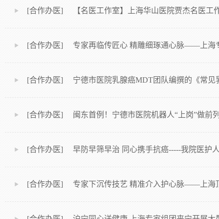
[合作办医] 【名医工作室】上海华山医院贾杰名医工
[合作办医] 专家再临传匠心 精雕细琢通心脉——上海
[合作办医] 宁德市医院乳腺癌MDT团队编撰的《常见
[合作办医] 闽东首例！宁德市医院机器人“上岗”做前
[合作办医] 早防早筛早治 同心携手抗癌-----我院医
[合作办医] 专家下沉传技艺 精准介入护心脉——上
[合作办医] 沪宁同心送健康 上海专家组团来宁开展大