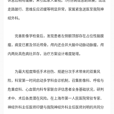
休息后稍有缓解，未引起家人重视。5月份病情急剧进展，出现
走路跛行、思维反应迟缓等明显异常，家属紧急送医至我院神
经外科。
完善影像学检查后，发现患者左侧额顶部存在占位性脑膜
瘤，病变已累及邻近颅骨，颅内还合并大脑中动脉动脉瘤，颅
内两处高危病灶并存，治疗方案设计难度陡增。
为最大程度降低手术创伤、规避分次手术带来的双重风
险，科室第一时间启动多学科会诊机制，召集影像科、呼吸与
危重症科、心血管内科专家联合评估患者全身基础状况，研判
术中、术后各类潜在风险。在上海市第一人民医院常驻专家、
神经外科主任医师印健与我院神经外科主任医师刘明的共同分