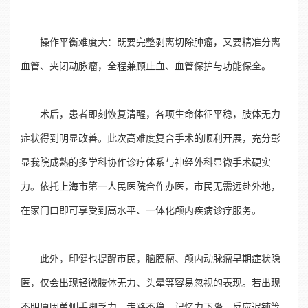
操作平衡难度大：既要完整剥离切除肿瘤，又要精准分离
血管、夹闭动脉瘤，全程兼顾止血、血管保护与功能保全。
术后，患者即刻恢复清醒，各项生命体征平稳，肢体无力
症状得到明显改善。此次高难度复合手术的顺利开展，充分彰
显我院成熟的多学科协作诊疗体系与神经外科显微手术硬实
力。依托上海市第一人民医院合作办医，市民无需远赴外地，
在家门口即可享受到高水平、一体化颅内疾病诊疗服务。
此外，印健也提醒市民，脑膜瘤、颅内动脉瘤早期症状隐
匿，仅会出现轻微肢体无力、头晕等容易忽视的表现。若出现
不明原因单侧手脚乏力、走路不稳、记忆力下降、反应迟钝等