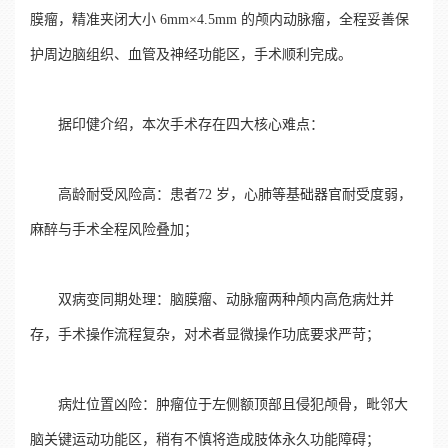
膜瘤，精准夹闭大小 6mm×4.5mm 的颅内动脉瘤，全程妥善保
护周边脑组织、血管及神经功能区，手术顺利完成。
据印健介绍，本次手术存在四大核心难点：
高龄耐受风险高：患者72 岁，心肺等基础器官耐受度弱，
麻醉与手术全程风险叠加；
双病变同期处理：脑膜瘤、动脉瘤两种颅内高危病灶并
存，手术操作流程复杂，对术者显微操作功底要求严苛；
病灶位置凶险：肿瘤位于左侧额顶部且侵犯颅骨，毗邻大
脑关键运动功能区，稍有不慎将造成肢体永久功能障碍；