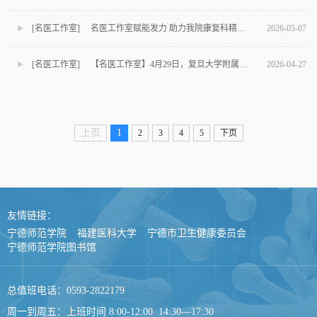
[名医工作室] 名医工作室赋能发力 助力我院康复科精准诊疗提质升级
2026-05-07
[名医工作室] 【名医工作室】4月29日，复旦大学附属华山医院康复医学科贾杰教授将到我院开展名医诊疗活动
2026-04-27
上页
1
2
3
4
5
下页
友情链接：
宁德师范学院
福建医科大学
宁德市卫生健康委员会
宁德师范学院图书馆
总值班电话：0593-2822179
周一到周五：上班时间 8:00-12:00 14:30—17:30