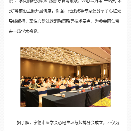
识”、李毅刚教授聚焦“房颤导管消融联合左心耳封堵‘一站式’术
式”等前沿主题开展讲座，谢强、张建成等专家还分享了心脏无
导线起搏、室性心动过速消融策略等技术要点，为参会同仁带
来一场学术盛宴。
据了解，宁德市医学会心电生理与起搏分会成立，不仅为