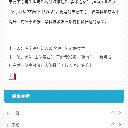
宁德市心电生理与起搏领域搭建起“学术之家”，推动从业者从
“单打独斗”转向“团队作战”，更是对宁德市心血管学科诊疗水平
提升、病死率降低、学科技术发展都有积极长远的意义。
上一条：
沪宁医疗结硕果 名医“下沉”解民忧
下一条：
勇闯“生命禁区”，宁沪专家携手“拆弹”——我院成
功完成一例高难度巨大胸骨后甲状腺肿切除手术
最近更新
刘俊
09-12
宋彬
09-12