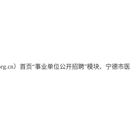
org.cn
）首页“事业单位公开招聘”模块、宁德市医
。