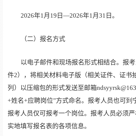
2026
年
1
月
19
日—
2026
年
1
月
31
日。
（二）报名方式
以电子邮件和现场报名形式相结合。报考
件
2
），将相关材料电子版（相关证件、证书
列）以压缩包的形式发送至邮箱
ndsyyrsk@163
+
姓名
+
应聘岗位”方式命名。报考人员也可
到
报考人员仅可报考一个岗位。报考人员必须严
实地填写报名表的各项信息。