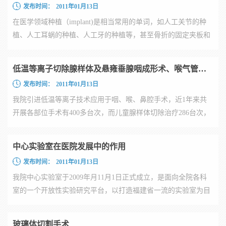
发布时间：
2011年01月13日
在医学领域种植（implant)是相当常用的单词，如人工关节的种
植、人工耳蜗的种植、人工牙的种植等，甚至骨折的固定夹板和
结扎...
低温等离子切除腺样体及悬雍垂腺咽成形术、喉气管成形术治疗喉气管狭窄
发布时间：
2011年01月13日
我院引进低温等离子技术应用于咽、喉、鼻腔手术，近1年来共
开展各部位手术有400多台次，而儿童腺样体切除治疗286台次，
因其切...
中心实验室在医院发展中的作用
发布时间：
2011年01月13日
我院中心实验室于2009年月11月1日正式成立，是面向全院各科
室的一个开放性实验研究平台，以打造福建省一流的实验室为目
标。20...
玻璃体切割手术