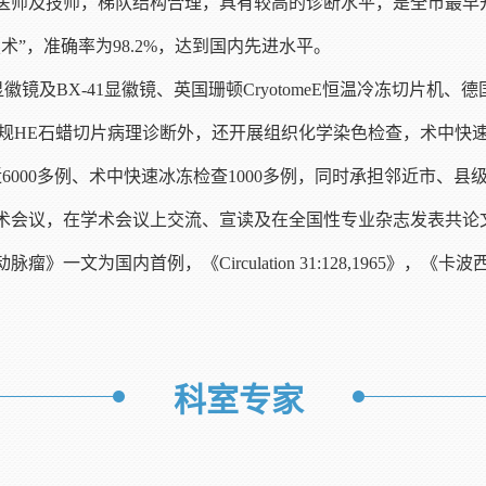
医师及技师，梯队结构合理，具有较高的诊断水平，是全市最早
”，准确率为98.2%，达到国内先进水平。
徽镜及BX-41显徽镜、英国珊顿CryotomeE恒温冷冻切片机、
开展常规HE石蜡切片病理诊断外，还开展组织化学染色检查，术中
近6000多例、术中快速冰冻检查1000多例，同时承担邻近市
术会议，在学术会议上交流、宣读及在全国性专业杂志发表共论文
文为国内首例，《Circulation 31:128,1965》
科室专家