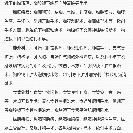
镜下血胸清理、胸腔镜下纵膈血肿清除等手术。
胸壁疾病
：胸廓畸形、脓胸、气胸、乳糜胸、胸腔积液、胸膜
肿瘤、手汗症。常规开胸手术：胸膜剥脱术、胸廓成型术等。微创
手术方面：胸腔镜下胸膜粘连术、胸腔镜下交感神经链切断术、胸
腔镜下胸导管结扎术等。
肺外科
：肺肿瘤（肺错构瘤、肺炎性假瘤、肺癌等）、支气管
扩张、结核球、肺大泡、自发性气胸的外科治疗，以及肺小结节及
磨玻璃样病变的诊断及治疗。微创手术方面：胸腔镜下肺癌根治
术、胸腔镜下肺大泡切除术等、CT引导下肺肿瘤穿刺活检及射频消
融术。
食管外科
：食管异物嵌顿、食管良性肿瘤、食管癌、贲门癌
等。常规开胸手术：复杂食管癌根治术、食道肿瘤切除术。常规开
展胸腔镜下食管癌根治术、胸腔镜下食管平滑肌瘤切除术。
纵膈疾病
：纵膈畸胎瘤、纵膈胸腺瘤、纵膈神经源性肿瘤、纵
膈血管瘤等。常规开胸手术：各纵膈肿瘤切除术。微创手术方面：