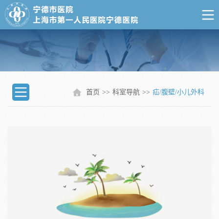
首页
>>
科室导航
>>
疝/腹壁/小儿外科