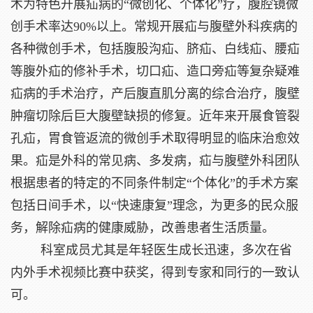
术为特色开展疝病的“微创化、个体化”疗，腹腔镜微
创手术率达90%以上。常规开展疝与腹壁外科疾病的
各种微创手术，包括腹股沟疝、脐疝、白线疝、腰疝
等腹外疝的修补手术，切口疝、造口旁疝等复杂疑难
疝病的手术治疗，产后腹直肌分离的综合治疗，腹壁
肿瘤切除后巨大腹壁缺损的修复。近年来开展食管裂
孔疝，胃食管返流的微创手术取得明显的临床治愈效
果。疝是外科的常见病、多发病，疝与腹壁外科团队
根据患者的特定的不同条件制定“个体化”的手术方案
包括日间手术，以“快速康复”理念，为更多的民众服
务，解除疝病的健康威胁，改善患者生活质量。
科室成员尤其是年轻医生成长迅速，多次在省
内外手术视频比赛中获奖，得到专家和同行的一致认
可。