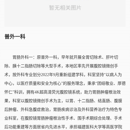
普外一科
胃肠外科一：原普外一科，早年就开展全胃切除术、肝叶切
除、胰十二指肠切除等大型手术，本地区率先开展腹腔镜微创手
术，按外科专业划分2022年9月重新组建学科，科室坚持“以病人为
中心，以医疗质量和安全为核心”的服务理念，秉承“团结敬业、厚德
怀仁”科训，拥有4K超高清荧光腹腔镜系统，助力胃肠肿瘤根治效
果，科室以腹腔镜微创手术为主，以胃、十二指肠、结直肠、腹膜
后肿瘤、外科急腹症救治，胃肠疾病诊治及外科营养治疗为特色专
业科室，在腹腔镜胃肠肿瘤根治性手术、围手术期综合处理、手术
后功能重建等方面居省内先进水平，承担福建医科大学等高医学院