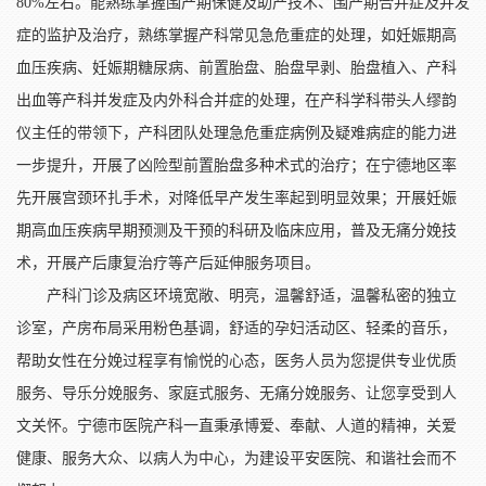
80%左右。能熟练掌握围产期保健及助产技术、围产期合并症及并发
症的监护及治疗，熟练掌握产科常见急危重症的处理，如妊娠期高
血压疾病、妊娠期糖尿病、前置胎盘、胎盘早剥、胎盘植入、产科
出血等产科并发症及内外科合并症的处理，在产科学科带头人缪韵
仪主任的带领下，产科团队处理急危重症病例及疑难病症的能力进
一步提升，开展了凶险型前置胎盘多种术式的治疗；在宁德地区率
先开展宫颈环扎手术，对降低早产发生率起到明显效果；开展妊娠
期高血压疾病早期预测及干预的科研及临床应用，普及无痛分娩技
术，开展产后康复治疗等产后延伸服务项目。
产科门诊及病区环境宽敞、明亮，温馨舒适，温馨私密的独立
诊室，产房布局采用粉色基调，舒适的孕妇活动区、轻柔的音乐，
帮助女性在分娩过程享有愉悦的心态，医务人员为您提供专业优质
服务、导乐分娩服务、家庭式服务、无痛分娩服务、让您享受到人
文关怀。宁德市医院产科一直秉承博爱、奉献、人道的精神，关爱
健康、服务大众、以病人为中心，为建设平安医院、和谐社会而不