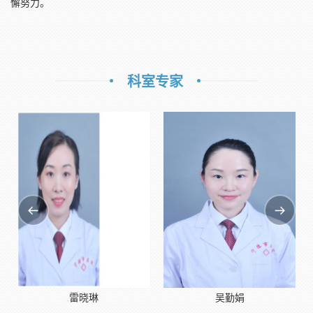
懈努力。
科室专家
雷晓琳
吴勤娟