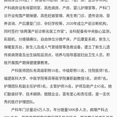
拥有床位109张，产房设有16张待产床位、7张产床、急诊手术间。
产科病房设有母婴同室、高危病房、产房、婴儿护理室等，产科门
诊开设有围产期保健、高危妊娠管理、再生育门诊、遗传咨询、营
养咨询、产后康复门诊、孕妇学校等，2020年成立产前诊断机构，
同时签约“徐两蒲产前诊断名医工作室”。全科配备有中央胎心监测，
彩超机，分娩镇痛仪，自由体位分娩产床，产后康复系统，新生儿
保暖复苏台，新生儿及成人气管插管等急救设备，建立了新生儿遗
传疾病筛查及出生缺陷监测点，培养与指导基层妇幼卫生人员，积
极开展围产期保健健康教育。
产科医师团队有高级职称10名，中级职称11名，住院医师7名，
福建医科大学、中医学院等高等医学院兼职副教授3名，讲师7名。
护理团队有副主任护师3名，主管护师16名，护师及助产士
65名。她
们勤奋好学、技术娴熟、兢兢业业，富有爱心和责任感，是一支优
秀的医疗护理团队。
产科年门诊量近6万人次，年分娩量5000多人次，病理产科占