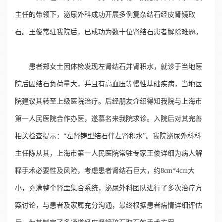
主任的带领下，泌尿外科成功开展多例复杂结石经皮肾镜取
石。王俊常驻我院后，已成功为数十位肾结石患者解除难题。
患者郑女士因体检发现左肾结石并肾积水，就诊于当地医
院后因结石负荷量大，并且有高血压等慢性基础疾病，当地医
院建议其转至上级医院治疗。后经朋友介绍得知我院与上海市
第一人民医院合作办医，遂慕名来我院求诊。入院后对其完善
相关检查提示：“左肾铸型结石伴左肾积水”。我院泌尿外科科
主任陈从其，上海市第一人民医院常驻专家王俊详细为病人解
释手术必要性及风险，考虑患者肾结石巨大，约8cm*4cm大
小，充满整个肾盂集合系统，泌尿外科团队进行了多次治疗方
案讨论，与患者及家属充分沟通，最终根据患者病情详细评估