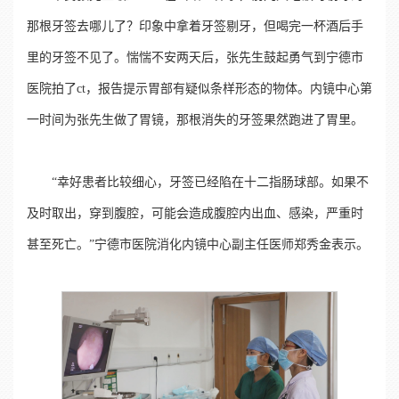
那根牙签去哪儿了？印象中拿着牙签剔牙，但喝完一杯酒后手
里的牙签不见了。惴惴不安两天后，张先生鼓起勇气到宁德市
医院拍了ct，报告提示胃部有疑似条样形态的物体。内镜中心第
一时间为张先生做了胃镜，那根消失的牙签果然跑进了胃里。
“幸好患者比较细心，牙签已经陷在十二指肠球部。如果不
及时取出，穿到腹腔，可能会造成腹腔内出血、感染，严重时
甚至死亡。”宁德市医院消化内镜中心副主任医师郑秀金表示。