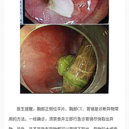
医生提醒，胸部正侧位平片、胸部CT、胃镜是诊断异物常
用的方法。一经确诊，须禁食并立即行急诊胃镜尽快取出异