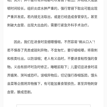
物。另外，并不是所有异物都可以胃镜下取出。异物较大或嵌
顿时间较长，组织炎症水肿严重的，强行胃镜下取出可能出现
严重并发症。若内镜无法取出，或是已经造成食管穿孔，甚至
刺破大血管、出现大出血的，需要行紧急外科手术治疗。
因此，我们在进食时宜细嚼慢咽，不然容易“祸从口入”！
若不慎吞了壳类或锐利异物，不宜匆忙，要仔细咀嚼，将骨刺
和核类吐出，以防误咽；老人有义齿时，不要进食粘性强的食
物。义齿有损坏时及时修正，睡眠前取下；儿童切忌进食时逗
弄嬉笑、哭叫或恐吓。误咽异物后，切记强行吞咽饭团，馒头
韭菜等企图将异物推下，有可能加重食管损伤，甚至异物刺穿
血管，酿成悲剧。