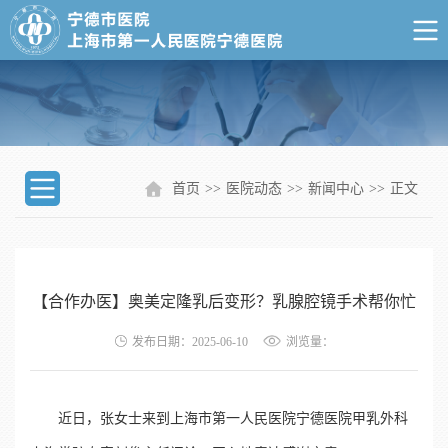
首页
>>
医院动态
>>
新闻中心
>>
正文
【合作办医】奥美定隆乳后变形？乳腺腔镜手术帮你忙
发布日期：2025-06-10
浏览量：
近日，张女士来到上海市第一人民医院宁德医院甲乳外科