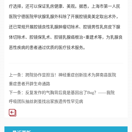
疗选择，还可以保证乳房健康、美观。据悉，上海市第一人民
医院宁德医院甲状腺乳腺外科除了开展腔镜奥美定取出术外，
还已常规开展腔镜良性乳腺肿瘤切除术、腔镜男性乳房皮下腺
体切除术、腔镜保乳术、腔镜乳腺癌根治+重建术等，为乳腺良
恶性疾病的患者通过优质的医疗技术服务。
上一条：
跨院协作显担当！神经重症创新技术为屏南县医院
重症患者开辟生命通路
下一条：
反复发作的气胸背后竟是基因出了Bug？——我院
呼吸团队抽丝剥茧找出家族遗传性罕见病