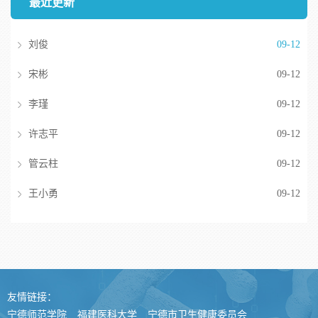
最近更新
刘俊
09-12
宋彬
09-12
李瑾
09-12
许志平
09-12
管云柱
09-12
王小勇
09-12
友情链接：
宁德师范学院
福建医科大学
宁德市卫生健康委员会