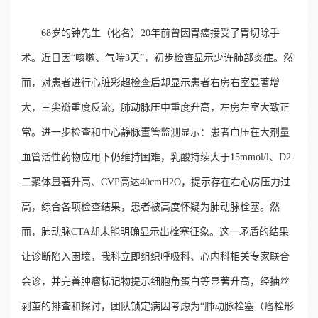
68岁的钟先生（化名）20年前曾因胃癌接受了胃切除手
术。近日因“咳嗽、气喘3天”，初步检查显示少许肺部炎症。然
而，对患者进行心脏彩超检查后却显示患者右房右室显著增
大，三尖瓣重度反流，肺动脉压中重度升高，左房左室大致正
常。进一步检查和中心静脉置管监测显示：患者血压在大剂量
血管活性药物应用下仍维持困难，乳酸持续大于15mmol/l、D2-
二聚体显著升高、CVP高达40cmH2O，提示存在右心房压力过
高，综合各项检查结果，患者被高度怀疑为肺动脉栓塞。然
而，肺动脉CTA却未能明确显示出栓塞征象。这一矛盾的结果
让诊断陷入困境，我科立即组织呼吸科、心内科相关专家联合
会诊，并完善肿瘤标记物提示细胞角蛋白等显著升高，经抽丝
剥茧的排查和探讨，团队锁定病因考虑为“肺动脉栓塞（瘤栓形