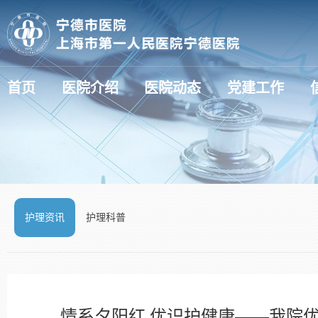
首页
医院介绍
医院动态
党建工作
医疗动态（新技术新项目）
护理资讯
护理科普
情系夕阳红 优识护健康——我院