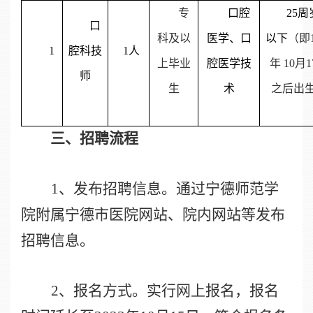
专
口腔
25
周
口
科及以
医学、口
以下
（即
1
腔科技
1
人
上毕业
腔医学技
年
10
月
1
师
生
术
之后出
三、招聘流程
1
、发布招聘信息。通过宁德师范学
院附属宁德市医院网站、院内网站等发布
招聘信息。
2
、报名方式。实行网上报名，报名