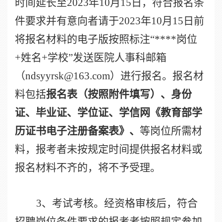
时间延长至
2023
年
10
月
15
日，符合报名条
件要求并有意向者请于
2023
年
10
月
15
日前
将报名材料的电子版按照标注“
****
岗位
+
姓名
+
学校”发送医院人事科邮箱
（
ndsyyrsk@163.com
）进行报名。报名材
料包括
报名表（按照附件填写）、身份
证、毕业证、学位证、学信网《教育部学
历证书电子注册备案表》、
等岗位所需材
料，报考者未按规定时间提供报名材料或
报名材料不齐的，将不予受理。
3
、考试考核。经资格审核后，符合
招聘岗位条件要求的报考者按照规定参加