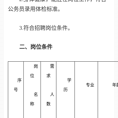
公务员录用体检标准。
3.
符合招聘岗位条件。
二、
岗位条件
岗
需
位
求
序
学
专业
年
号
历
名
人
称
数