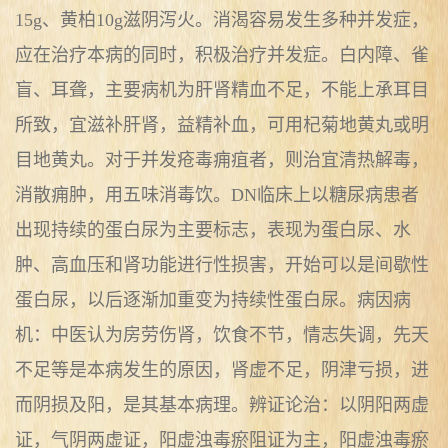
15g、黄柏10g滋阴泻火。消渴容易发生多种并发症，
应在治疗本病的同时，积极治疗并发症。白内障、雀
盲、耳聋，主要病机为肝肾精血不足，不能上承耳目
所致，宜滋补肝肾，益精补血，可用杞菊地黄丸或明
目地黄丸。对于并发疮毒痈疽者，则治宜清热解毒，
消散痈肿，用五味消毒饮。DN临床上以糖尿病患者
出现持续的蛋白尿为主要标志，表现为蛋白尿、水
肿、高血压和肾功能进行性损害，开始可以是间歇性
蛋白尿，以后逐渐加重变为持续性蛋白尿。病因病
机：中医认为房劳伤肾，饮食不节，情志失调，先天
不足等是本病发生的原因，肾虚不足，阴津亏损，进
而阴损及阳，是其基本病理。辨证论治：以阴阳两虚
证，气阴两虚证，阳虚浊毒瘀阻证为主，阳虚浊毒瘀