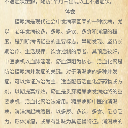
不适症状缓解，随访1个月未出现以上不适症状。
体会
糖尿病是现代社会中发病率甚高的一种疾病，尤
以中老年发病较多。多尿、多饮、多食和消瘦的程
度，是判断病情轻重的重要标志。早期发现、坚持长
期治疗、生活规律、饮食控制的患者，其预后较好。
中医病机以血脉涩滞，瘀血痹阻为核心，活血化瘀是
防治糖尿病并发症的关键。对于消渴病的多种并发
症，可以辨证施治为主，适当配伍活血化瘀药物或方
剂，以期提高疗效。瘀血是贯穿糖尿病发病始终的重
要病机，活血化瘀治法常用。糖尿病即中医的消渴
病，消渴病起病缓慢，以多尿、多饮、多食、倦怠乏
力，形体消瘦，或尿有甜味为其证候特征。消渴病的