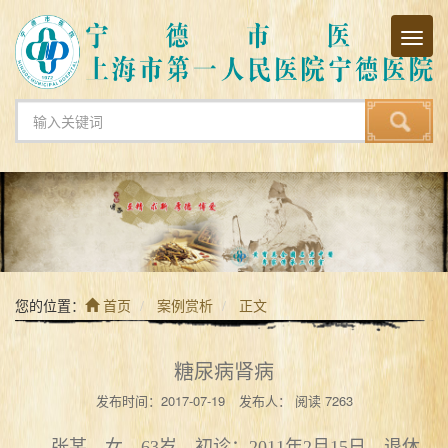
Toggl
navig
您的位置：
首页
案例赏析
正文
糖尿病肾病
发布时间：2017-07-19
发布人：
阅读
7263
张某，女，63岁。初诊：2011年2月15日。退休