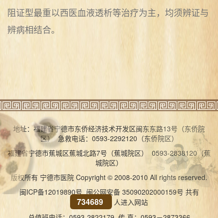
阻证型最重以西医血液透析等治疗为主，均须辨证与
辨病相结合。
地址：福建省宁德市东侨经济技术开发区闽东东路13号（东侨院
区） 急救电话：0593-2292120（东侨院区）
福建省宁德市蕉城区蕉城北路7号（蕉城院区） 0593-2838120（蕉
城院区）
版权所有 宁德市医院 Copyright © 2008-2010 All rights reserved.
闽ICP备12019890号 闽公网安备 35090202000159号
共有
734689
人进入网站
总值班电话：0593-2822179 传 真：0593－2873366