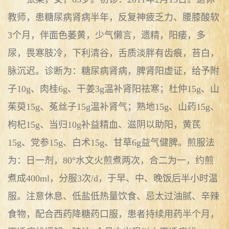
教师，患糖尿病肾病半年，反复神疲乏力、腰膝酸软
3个月，伴面色萎黄，少气懒言，遗精，阳痿，多
尿，畏寒肢冷，下利清谷，舌质淡胖有齿痕，苔白，
脉沉迟。诊断为：糖尿病肾病，脾肾阳虚证，给予附
子10g、肉桂6g、干姜3g温补肾阳祛寒；杜仲15g、山
茱萸15g、菟丝子15g温补肾气；熟地15g、山药15g、
枸杞15g、当归10g补益精血、滋阴以助阳，黄芪
15g、党参15g、白术15g、甘草6g益气健脾。煎服法
为：日一剂，80°水文火煎煮两次，合二为一，约煎
煮成400ml，分服3次/d，于早、中、晚饭后半小时温
服。注意休息、低盐低热量饮食、忌太过油腻、辛辣
食物，配合西药降糖药口服，患者持续用药半个月，