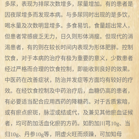
多尿，表现为排尿次数增多，尿量增加。有的患者是
因夜尿增多而发现本病。与多尿同时出现的是多饮，
喝水量及次数明显增多。多食易饥，食量超出常人，
但患者常感疲乏无力，日久则形体消瘦。但现代的消
渴患者，有的则在较长时间内表现为形体肥胖。控制
饮食，对于本病的治疗有极为重要的意义，少数患者
经过严格而合理的饮食控制，即能收到良好的效果。
中医药在改善症状，防治并发症等方面均有较好的疗
效。在经饮食控制及中药治疗后，血糖仍高的患者，
有必要适当配合应用西药的降糖药。对于舌质紫暗，
或有瘀点瘀斑，脉涩或结或代，及兼见其他瘀血证候
者，均可酌加活血化瘀的方药。如酌加川芎10g、当
归10g、丹参10g等，阴虚火旺而烦躁，可加知母